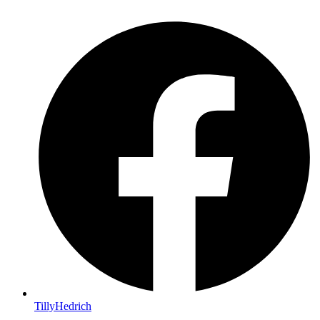
TillyHedrich