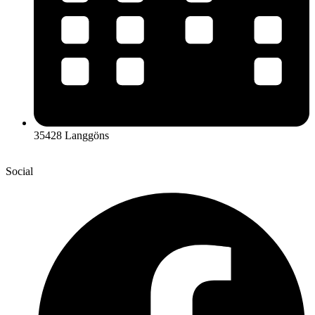
35428 Langgöns
Social