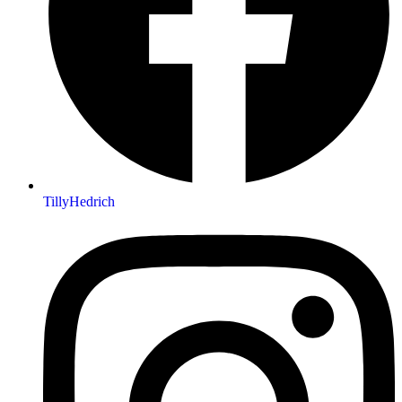
TillyHedrich