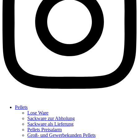
Pellets
Lose Ware
Sackware zur Abholung
Sackware als Lieferung
Pellets Preisalarm
Groß- und Gewerbekunden Pellets