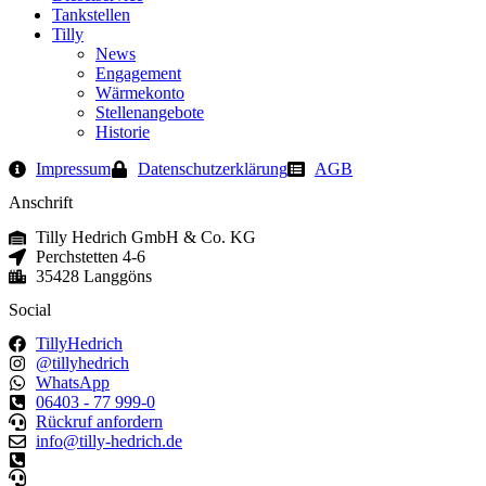
Tankstellen
Tilly
News
Engagement
Wärmekonto
Stellenangebote
Historie
Impressum
Datenschutzerklärung
AGB
Anschrift
Tilly Hedrich GmbH & Co. KG
Perchstetten 4-6
35428 Langgöns
Social
TillyHedrich
@tillyhedrich
WhatsApp
06403 - 77 999-0
Rückruf anfordern
info@tilly-hedrich.de