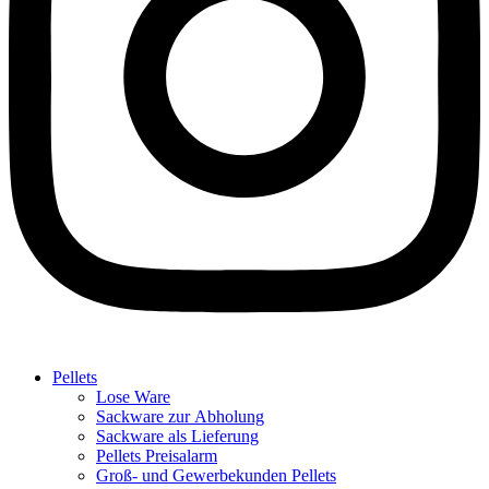
Pellets
Lose Ware
Sackware zur Abholung
Sackware als Lieferung
Pellets Preisalarm
Groß- und Gewerbekunden Pellets