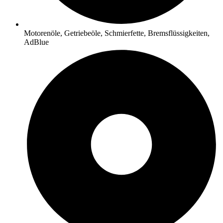
Motorenöle, Getriebeöle, Schmierfette, Bremsflüssigkeiten,
AdBlue