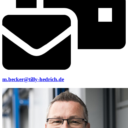
m.becker@tilly-hedrich.de