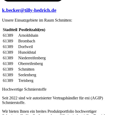
k.becker@tilly-hedrich.de
Unsere Einsatzgebiete im Raum Schmitten:
Stadtteil
Postleitzahl(en)
61389
Arnoldshain
61389
Brombach
61389
Dorfweil
61389
Hunoldstal
61389
Niederreifenberg
61389
Oberreifenberg
61389
Schmitten
61389
Seelenberg
61389
Treisberg
Hochwertige Schmierstoffe
Seit 2022 sind wir autorisierter Vertragshändler für eni (AGIP)
Schmierstoffe.
Wir bieten Ihnen ein breites Produktportfolio hochwertiger