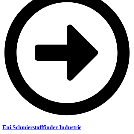
Eni Schmierstofffinder Industrie