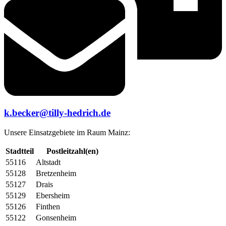
k.becker@tilly-hedrich.de
Unsere Einsatzgebiete im Raum Mainz:
Stadtteil
Postleitzahl(en)
55116
Altstadt
55128
Bretzenheim
55127
Drais
55129
Ebersheim
55126
Finthen
55122
Gonsenheim