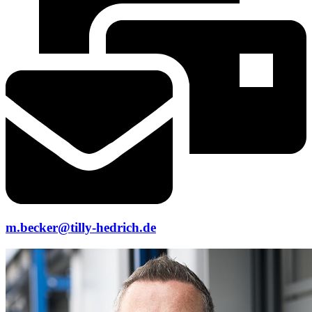
m.becker@tilly-hedrich.de