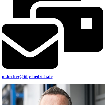
m.becker@tilly-hedrich.de