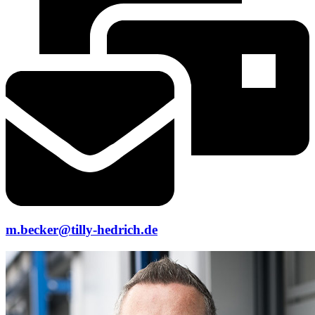
m.becker@tilly-hedrich.de