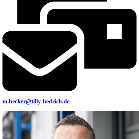
m.becker@tilly-hedrich.de