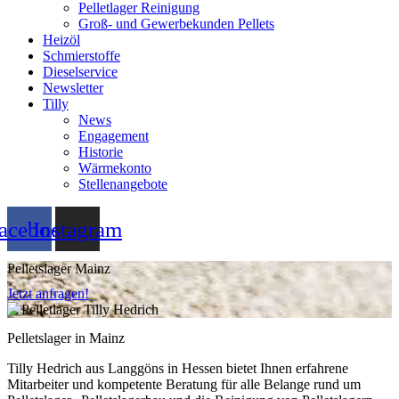
Pelletlager Reinigung
Groß- und Gewerbekunden Pellets
Heizöl
Schmierstoffe
Dieselservice
Newsletter
Tilly
News
Engagement
Historie
Wärmekonto
Stellenangebote
acebook
Instagram
Pelletslager Mainz
Jetzt anfragen!
Pelletslager in Mainz
Tilly Hedrich aus Langgöns in Hessen bietet Ihnen erfahrene
Mitarbeiter und kompetente Beratung für alle Belange rund um