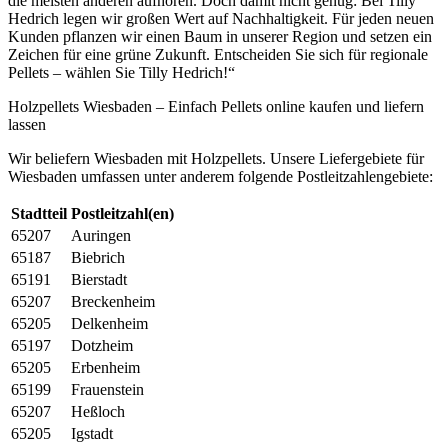
die meisten anderen aufhören. Doch damit nicht genug: Bei Tilly
Hedrich legen wir großen Wert auf Nachhaltigkeit. Für jeden neuen
Kunden pflanzen wir einen Baum in unserer Region und setzen ein
Zeichen für eine grüne Zukunft. Entscheiden Sie sich für regionale
Pellets – wählen Sie Tilly Hedrich!“
Holzpellets Wiesbaden – Einfach Pellets online kaufen und liefern
lassen
Wir beliefern Wiesbaden mit Holzpellets. Unsere Liefergebiete für
Wiesbaden umfassen unter anderem folgende Postleitzahlengebiete:
Stadtteil
Postleitzahl(en)
65207
Auringen
65187
Biebrich
65191
Bierstadt
65207
Breckenheim
65205
Delkenheim
65197
Dotzheim
65205
Erbenheim
65199
Frauenstein
65207
Heßloch
65205
Igstadt