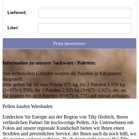
Lieferort:
Liter:
Preis berechnen
Information zu unserer Sackware / Paletten:
Aus technischen Gründen werden die Paletten in Kilogramm
dargestellt.
Bitte geben Sie für eine Palette 975 kg, für 2 Paletten 1.950 kg
(2×975=1.950), für 3 Paletten 2.925 kg (3×975=2.925), etc. an.
Sie können bis zu 9 Paletten (9×975=8.775) auf einmal anfragen.
Pellets kaufen Wiesbaden
Entdecken Sie Energie aus der Region von Tilly Hedrich, Ihrem
verlässlichen Partner für hochwertige Pellets. Als Unternehmen mit
Fokus auf unsere regionale Kundschaft bieten wir Ihnen einen
flexiblen und persönlichen Service, der Ihnen auch da noch hilft, wo