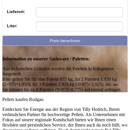
Lieferort:
Liter:
Preis berechnen
Information zu unserer Sackware / Paletten:
Aus technischen Gründen werden die Paletten in Kilogramm
dargestellt.
Bitte geben Sie für eine Palette 975 kg, für 2 Paletten 1.950 kg
(2×975=1.950), für 3 Paletten 2.925 kg (3×975=2.925), etc. an.
Sie können bis zu 9 Paletten (9×975=8.775) auf einmal anfragen.
Pellets kaufen Rodgau
Entdecken Sie Energie aus der Region von Tilly Hedrich, Ihrem
verlässlichen Partner für hochwertige Pellets. Als Unternehmen mit
Fokus auf unsere regionale Kundschaft bieten wir Ihnen einen
flexiblen und persönlichen Service, der Ihnen auch da noch hilft, wo