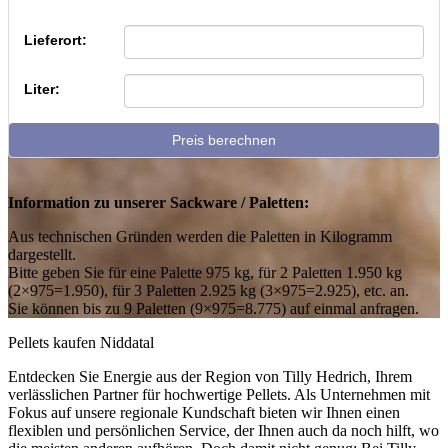
Lieferort:
Liter:
Preis berechnen
Information zu unserer Sackware / Paletten:
Aus technischen Gründen werden die Paletten in Kilogramm
dargestellt.
Bitte geben Sie für eine Palette 975 kg, für 2 Paletten 1.950 kg
(2×975=1.950), für 3 Paletten 2.925 kg (3×975=2.925), etc. an.
Sie können bis zu 9 Paletten (9×975=8.775) auf einmal anfragen.
Pellets kaufen Niddatal
Entdecken Sie Energie aus der Region von Tilly Hedrich, Ihrem
verlässlichen Partner für hochwertige Pellets. Als Unternehmen mit
Fokus auf unsere regionale Kundschaft bieten wir Ihnen einen
flexiblen und persönlichen Service, der Ihnen auch da noch hilft, wo