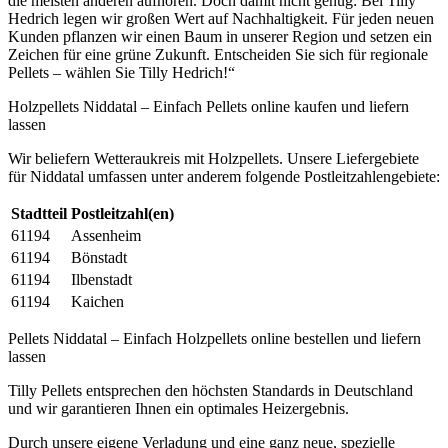
die meisten anderen aufhören. Doch damit nicht genug: Bei Tilly
Hedrich legen wir großen Wert auf Nachhaltigkeit. Für jeden neuen
Kunden pflanzen wir einen Baum in unserer Region und setzen ein
Zeichen für eine grüne Zukunft. Entscheiden Sie sich für regionale
Pellets – wählen Sie Tilly Hedrich!“
Holzpellets Niddatal – Einfach Pellets online kaufen und liefern
lassen
Wir beliefern Wetteraukreis mit Holzpellets. Unsere Liefergebiete
für Niddatal umfassen unter anderem folgende Postleitzahlengebiete:
Stadtteil
Postleitzahl(en)
61194
Assenheim
61194
Bönstadt
61194
Ilbenstadt
61194
Kaichen
Pellets Niddatal – Einfach Holzpellets online bestellen und liefern
lassen
Tilly Pellets entsprechen den höchsten Standards in Deutschland
und wir garantieren Ihnen ein optimales Heizergebnis.
Durch unsere eigene Verladung und eine ganz neue, spezielle