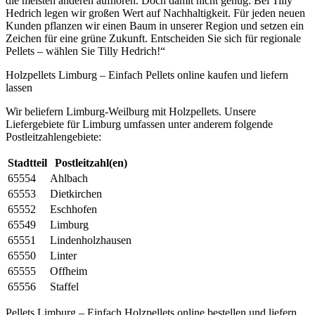
die meisten anderen aufhören. Doch damit nicht genug: Bei Tilly
Hedrich legen wir großen Wert auf Nachhaltigkeit. Für jeden neuen
Kunden pflanzen wir einen Baum in unserer Region und setzen ein
Zeichen für eine grüne Zukunft. Entscheiden Sie sich für regionale
Pellets – wählen Sie Tilly Hedrich!“
Holzpellets Limburg – Einfach Pellets online kaufen und liefern
lassen
Wir beliefern Limburg-Weilburg mit Holzpellets. Unsere
Liefergebiete für Limburg umfassen unter anderem folgende
Postleitzahlengebiete:
Stadtteil
Postleitzahl(en)
65554
Ahlbach
65553
Dietkirchen
65552
Eschhofen
65549
Limburg
65551
Lindenholzhausen
65550
Linter
65555
Offheim
65556
Staffel
Pellets Limburg – Einfach Holzpellets online bestellen und liefern