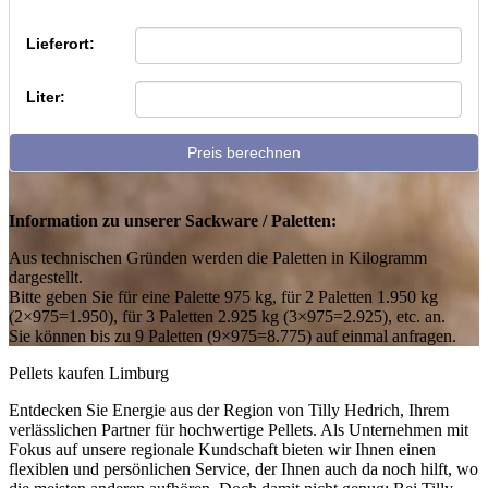
Lieferort:
Liter:
Preis berechnen
Information zu unserer Sackware / Paletten:
Aus technischen Gründen werden die Paletten in Kilogramm
dargestellt.
Bitte geben Sie für eine Palette 975 kg, für 2 Paletten 1.950 kg
(2×975=1.950), für 3 Paletten 2.925 kg (3×975=2.925), etc. an.
Sie können bis zu 9 Paletten (9×975=8.775) auf einmal anfragen.
Pellets kaufen Limburg
Entdecken Sie Energie aus der Region von Tilly Hedrich, Ihrem
verlässlichen Partner für hochwertige Pellets. Als Unternehmen mit
Fokus auf unsere regionale Kundschaft bieten wir Ihnen einen
flexiblen und persönlichen Service, der Ihnen auch da noch hilft, wo