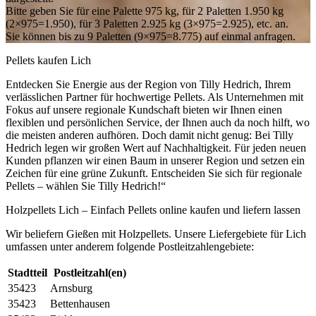
Bitte geben Sie für eine Palette 975 kg, für 2 Paletten 1.950 kg
(2×975=1.950), für 3 Paletten 2.925 kg (3×975=2.925), etc. an.
Sie können bis zu 9 Paletten (9×975=8.775) auf einmal anfragen.
Pellets kaufen Lich
Entdecken Sie Energie aus der Region von Tilly Hedrich, Ihrem
verlässlichen Partner für hochwertige Pellets. Als Unternehmen mit
Fokus auf unsere regionale Kundschaft bieten wir Ihnen einen
flexiblen und persönlichen Service, der Ihnen auch da noch hilft, wo
die meisten anderen aufhören. Doch damit nicht genug: Bei Tilly
Hedrich legen wir großen Wert auf Nachhaltigkeit. Für jeden neuen
Kunden pflanzen wir einen Baum in unserer Region und setzen ein
Zeichen für eine grüne Zukunft. Entscheiden Sie sich für regionale
Pellets – wählen Sie Tilly Hedrich!“
Holzpellets Lich – Einfach Pellets online kaufen und liefern lassen
Wir beliefern Gießen mit Holzpellets. Unsere Liefergebiete für Lich
umfassen unter anderem folgende Postleitzahlengebiete:
Stadtteil
Postleitzahl(en)
35423
Arnsburg
35423
Bettenhausen