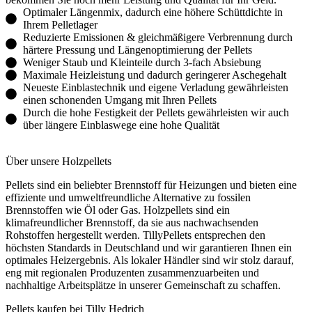
Optimaler Längenmix, dadurch eine höhere Schüttdichte in
Ihrem Pelletlager
Reduzierte Emissionen & gleichmäßigere Verbrennung durch
härtere Pressung und Längenoptimierung der Pellets
Weniger Staub und Kleinteile durch 3-fach Absiebung
Maximale Heizleistung und dadurch geringerer Aschegehalt
Neueste Einblastechnik und eigene Verladung gewährleisten
einen schonenden Umgang mit Ihren Pellets
Durch die hohe Festigkeit der Pellets gewährleisten wir auch
über längere Einblaswege eine hohe Qualität
Über unsere Holzpellets
Pellets sind ein beliebter Brennstoff für Heizungen und bieten eine
effiziente und umweltfreundliche Alternative zu fossilen
Brennstoffen wie Öl oder Gas. Holzpellets sind ein
klimafreundlicher Brennstoff, da sie aus nachwachsenden
Rohstoffen hergestellt werden. TillyPellets entsprechen den
höchsten Standards in Deutschland und wir garantieren Ihnen ein
optimales Heizergebnis. Als lokaler Händler sind wir stolz darauf,
eng mit regionalen Produzenten zusammenzuarbeiten und
nachhaltige Arbeitsplätze in unserer Gemeinschaft zu schaffen.
Pellets kaufen bei Tilly Hedrich