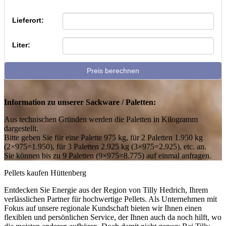
Lieferort:
Liter:
Preis berechnen
Information zu unserer Sackware / Paletten:
Aus technischen Gründen werden die Paletten in Kilogramm
dargestellt.
Bitte geben Sie für eine Palette 975 kg, für 2 Paletten 1.950 kg
(2×975=1.950), für 3 Paletten 2.925 kg (3×975=2.925), etc. an.
Sie können bis zu 9 Paletten (9×975=8.775) auf einmal anfragen.
Pellets kaufen Hüttenberg
Entdecken Sie Energie aus der Region von Tilly Hedrich, Ihrem
verlässlichen Partner für hochwertige Pellets. Als Unternehmen mit
Fokus auf unsere regionale Kundschaft bieten wir Ihnen einen
flexiblen und persönlichen Service, der Ihnen auch da noch hilft, wo