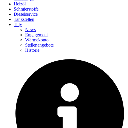
Heizöl
Schmierstoffe
Dieselservice
Tankstellen
Tilly
News
Engagement
Wärmekonto
Stellenangebote
Historie