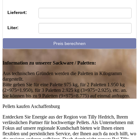
Lieferort:
Liter:
Preis berechnen
Information zu unserer Sackware / Paletten:
Aus technischen Gründen werden die Paletten in Kilogramm
dargestellt.
Bitte geben Sie für eine Palette 975 kg, für 2 Paletten 1.950 kg
(2×975=1.950), für 3 Paletten 2.925 kg (3×975=2.925), etc. an.
Sie können bis zu 9 Paletten (9×975=8.775) auf einmal anfragen.
Pellets kaufen Aschaffenburg
Entdecken Sie Energie aus der Region von Tilly Hedrich, Ihrem
verlässlichen Partner für hochwertige Pellets. Als Unternehmen mit
Fokus auf unsere regionale Kundschaft bieten wir Ihnen einen
flexiblen und persönlichen Service, der Ihnen auch da noch hilft, wo