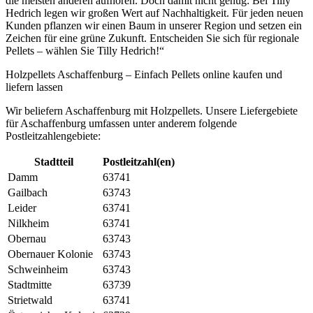
die meisten anderen aufhören. Doch damit nicht genug: Bei Tilly
Hedrich legen wir großen Wert auf Nachhaltigkeit. Für jeden neuen
Kunden pflanzen wir einen Baum in unserer Region und setzen ein
Zeichen für eine grüne Zukunft. Entscheiden Sie sich für regionale
Pellets – wählen Sie Tilly Hedrich!“
Holzpellets Aschaffenburg – Einfach Pellets online kaufen und
liefern lassen
Wir beliefern Aschaffenburg mit Holzpellets. Unsere Liefergebiete
für Aschaffenburg umfassen unter anderem folgende
Postleitzahlengebiete:
Stadtteil
Postleitzahl(en)
Damm
63741
Gailbach
63743
Leider
63741
Nilkheim
63741
Obernau
63743
Obernauer Kolonie
63743
Schweinheim
63743
Stadtmitte
63739
Strietwald
63741