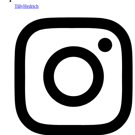
TillyHedrich