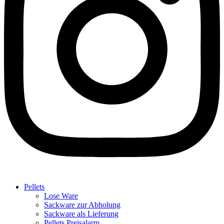
Pellets
Lose Ware
Sackware zur Abholung
Sackware als Lieferung
Pellets Preisalarm