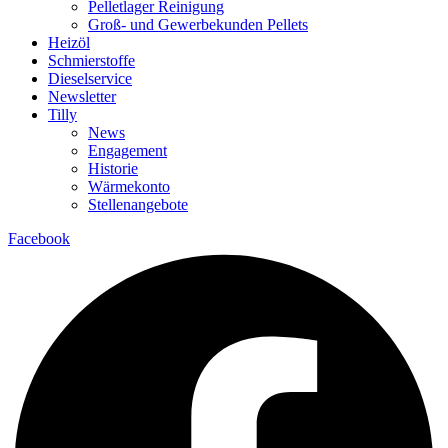
Pelletlager Reinigung
Groß- und Gewerbekunden Pellets
Heizöl
Schmierstoffe
Dieselservice
Newsletter
Tilly
News
Engagement
Historie
Wärmekonto
Stellenangebote
Facebook