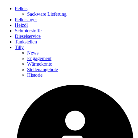
Pellets
Sackware Lieferung
Pelletslager
Heizöl
Schmierstoffe
Dieselservice
Tankstellen
Tilly
News
Engagement
Wärmekonto
Stellenangebote
Historie