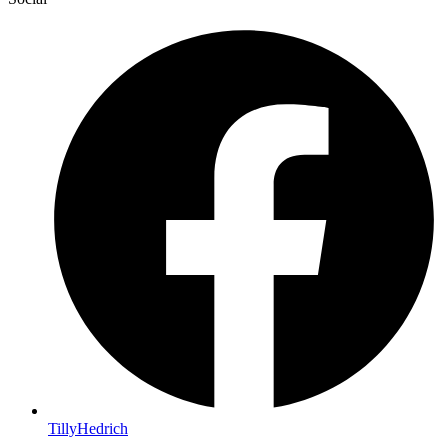
TillyHedrich