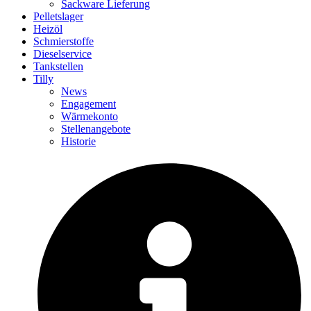
Sackware Lieferung
Pelletslager
Heizöl
Schmierstoffe
Dieselservice
Tankstellen
Tilly
News
Engagement
Wärmekonto
Stellenangebote
Historie