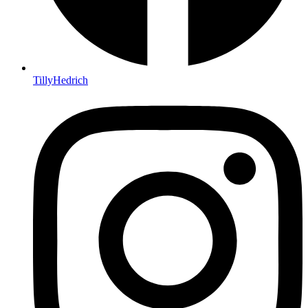
TillyHedrich