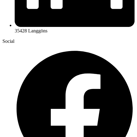
35428 Langgöns
Social